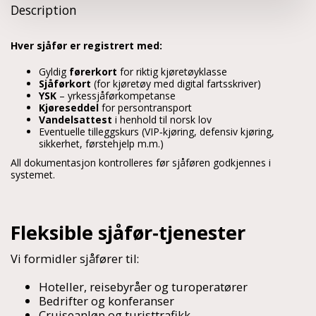
Description
Hver sjåfør er registrert med:
Gyldig 
førerkort
 for riktig kjøretøyklasse
Sjåførkort
 (for kjøretøy med digital fartsskriver)
YSK
 – yrkessjåførkompetanse
Kjøreseddel
 for persontransport
Vandelsattest
 i henhold til norsk lov
Eventuelle tilleggskurs (VIP‑kjøring, defensiv kjøring, 
sikkerhet, førstehjelp m.m.)
All dokumentasjon kontrolleres før sjåføren godkjennes i 
systemet.
Fleksible sjåfør‑tjenester
Vi formidler sjåfører til:
Hoteller, reisebyråer og turoperatører
Bedrifter og konferanser
Cruiseanløp og turisttrafikk