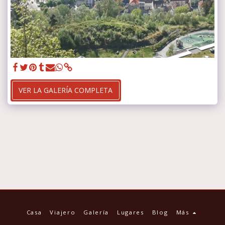
VER LA GALERÍA COMPLETA
Casa
Viajero
Galería
Lugares
Blog
Más